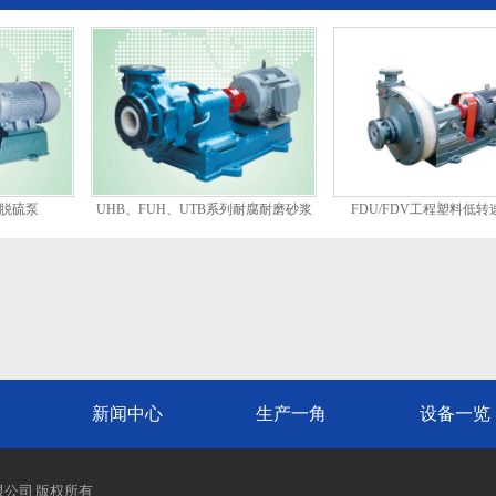
磨脱硫泵
UHB、FUH、UTB系列耐腐耐磨砂浆
FDU/FDV工程塑料低
泵
新闻中心
生产一角
设备一览
有限公司 版权所有