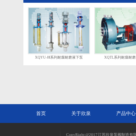
XQYU-ⅠⅡ系列耐腐耐磨液下泵
XQTL系列耐腐耐
首页
关于欣泉
产品中心
CopyRight @2017 江苏欣泉泵阀制造