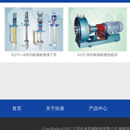
XQYU-ⅠⅡ系列耐腐耐磨液下泵
XQTL系列耐腐耐磨脱硫泵
首页
关于欣泉
产品中心
CopyRight @2017 江苏欣泉泵阀制造有限公司 版权