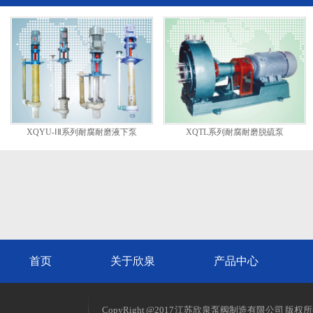
XQYU-ⅠⅡ系列耐腐耐磨液下泵
XQTL系列耐腐耐磨脱硫泵
首页
关于欣泉
产品中心
CopyRight @2017 江苏欣泉泵阀制造有限公司 版权