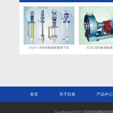
XQYU-ⅠⅡ系列耐腐耐磨液下泵
XQTL系列耐腐耐
首页
关于欣泉
产品中心
CopyRight @2017 江苏欣泉泵阀制造