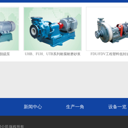
磨脱硫泵
UHB、FUH、UTB系列耐腐耐磨砂浆
FDU/FDV工程塑料低
泵
新闻中心
生产一角
设备一览
有限公司 版权所有