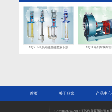
XQYU-ⅠⅡ系列耐腐耐磨液下泵
XQTL系列耐腐耐
首页
关于欣泉
产品中心
CopyRight @2017 江苏欣泉泵阀制造