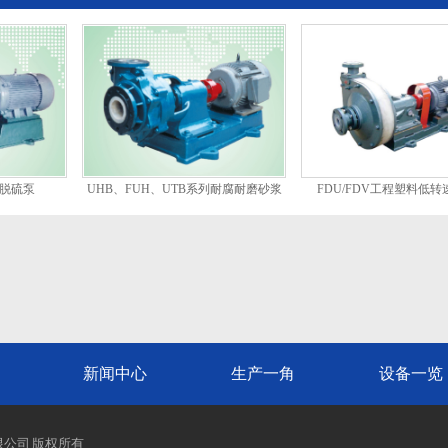
磨脱硫泵
UHB、FUH、UTB系列耐腐耐磨砂浆
FDU/FDV工程塑料低
泵
新闻中心
生产一角
设备一览
有限公司 版权所有