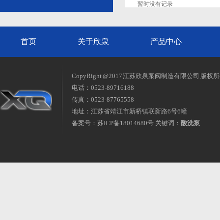
暂时没有记录
首页
关于欣泉
产品中心
CopyRight @2017 江苏欣泉泵阀制造有限公司 版权
电话：0523-89716188
传真：0523-87765558
地址：江苏省靖江市新桥镇联新路6号6幢
备案号：
苏ICP备18014680号
关键词：
酸洗泵