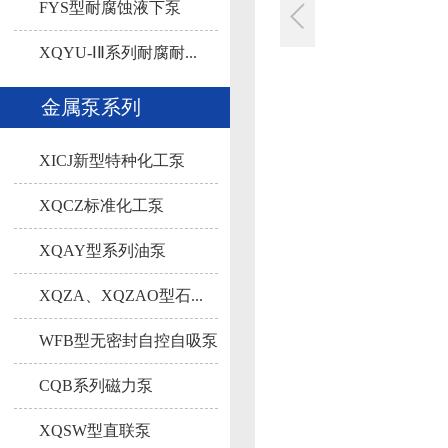
液...
FYS型耐腐蚀液下泵
XQYU-ⅠⅡ系列耐腐耐...
金属泵系列
XICJ新型特种化工泵
XQCZ标准化工泵
XQAY型系列油泵
XQZA、XQZAO型石...
WFB型无密封自控自吸泵
CQB系列磁力泵
XQSW型直联泵