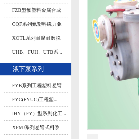
FZB型氟塑料金属合成
自...
CQF系列氟塑料磁力驱
动...
XQTL系列耐腐耐磨脱
硫...
UHB、FUH、UTB系...
液下泵系列
FYB系列工程塑料悬臂
液...
FYC(FYUC)工程塑...
IHY（FY）型系列化工...
XFMJ系列悬臂式料浆