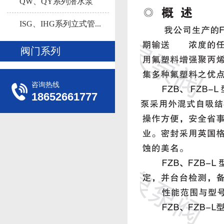
多...
QW、QY系列潜水泵
ISG、IHG系列立式管...
阀门系列
咨询热线
18652661777