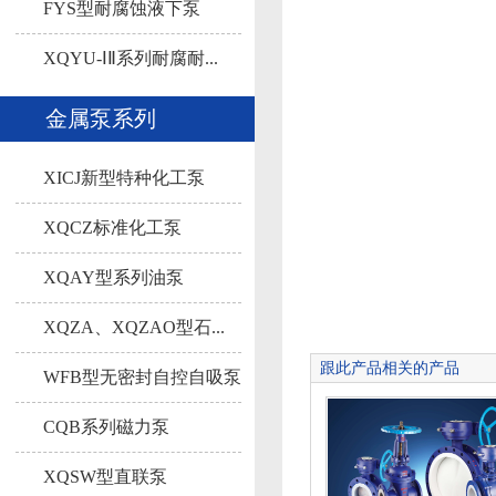
液...
FYS型耐腐蚀液下泵
XQYU-ⅠⅡ系列耐腐耐...
金属泵系列
XICJ新型特种化工泵
XQCZ标准化工泵
XQAY型系列油泵
XQZA、XQZAO型石...
跟此产品相关的产品
WFB型无密封自控自吸泵
CQB系列磁力泵
XQSW型直联泵