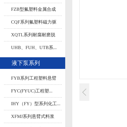
FZB型氟塑料金属合成
自...
CQF系列氟塑料磁力驱
动...
XQTL系列耐腐耐磨脱
硫...
UHB、FUH、UTB系...
液下泵系列
FYB系列工程塑料悬臂
液...
FYC(FYUC)工程塑...
IHY（FY）型系列化工...
XFMJ系列悬臂式料浆