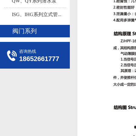
多...
QW、QY系列潜水泵
ISG、IHG系列立式管...
阀门系列
咨询热线
18652661777